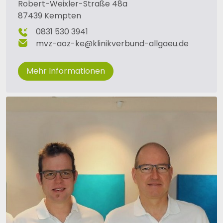
Robert-Weixler-Straße 48a
87439 Kempten
0831 530 3941
mvz-aoz-ke
@
klinikverbund-allgaeu
.
de
Mehr Informationen