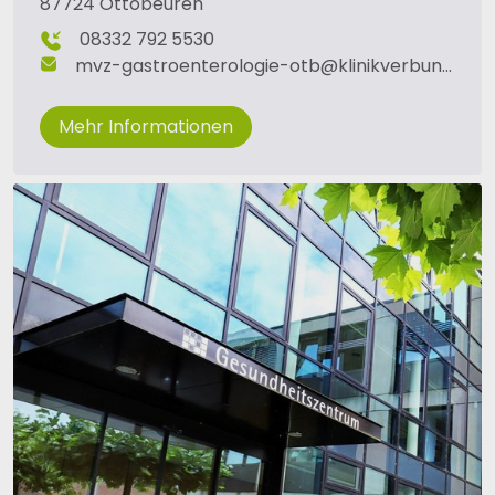
87724 Ottobeuren
08332 792 5530
mvz-gastroenterologie-otb
@
klinikverbund-allgaeu
Mehr Informationen