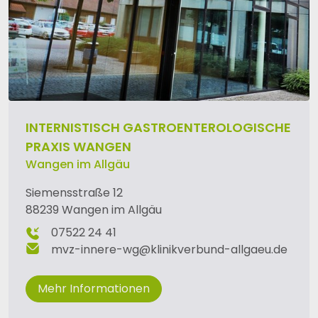
INTERNISTISCH GASTROENTEROLOGISCHE
PRAXIS WANGEN
Wangen im Allgäu
Siemensstraße 12
88239 Wangen im Allgäu
07522 24 41
mvz-innere-wg
@
klinikverbund-allgaeu
.
de
Mehr Informationen