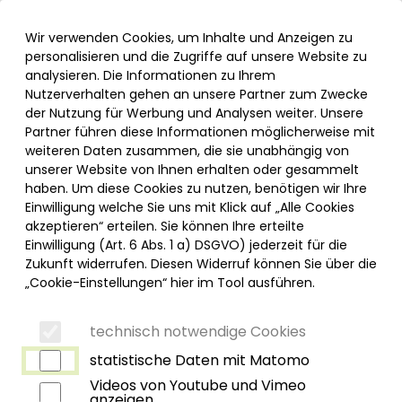
Inhalt der Seite anspringen
Informationen und Einstellungen zur Barrierefreiheit
Menü
Wir verwenden Cookies, um Inhalte und Anzeigen zu
personalisieren und die Zugriffe auf unsere Website zu
analysieren. Die Informationen zu Ihrem
Nutzerverhalten gehen an unsere Partner zum Zwecke
der Nutzung für Werbung und Analysen weiter. Unsere
Bad Wörishofen
Partner führen diese Informationen möglicherweise mit
weiteren Daten zusammen, die sie unabhängig von
Immenstadt
unserer Website von Ihnen erhalten oder gesammelt
haben. Um diese Cookies zu nutzen, benötigen wir Ihre
Kempten
Einwilligung welche Sie uns mit Klick auf „Alle Cookies
akzeptieren“ erteilen. Sie können Ihre erteilte
Leutkirch
Einwilligung (Art. 6 Abs. 1 a) DSGVO) jederzeit für die
Zukunft widerrufen. Diesen Widerruf können Sie über die
Memmingen
„Cookie-Einstellungen“ hier im Tool ausführen.
Mindelheim
technisch notwendige Cookies
statistische Daten mit Matomo
Ottobeuren
Videos von Youtube und Vimeo
anzeigen