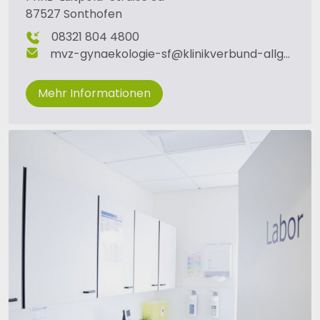
87527 Sonthofen
08321 804 4800
mvz-gynaekologie-sf
@
klinikverbund-allgaeu
.
d
Mehr Informationen