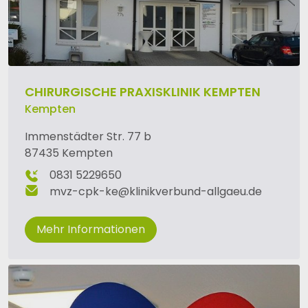
CHIRURGISCHE PRAXISKLINIK KEMPTEN
Kempten
Immenstädter Str. 77 b
87435 Kempten
0831 5229650
mvz-cpk-ke
@
klinikverbund-allgaeu
.
de
Mehr Informationen