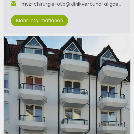
mvz-chirurgie-otb
@
klinikverbund-allgaeu
.
de
Mehr Informationen