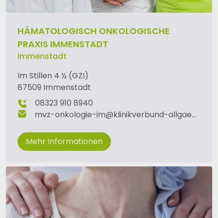
HÄMATOLOGISCH ONKOLOGISCHE
PRAXIS IMMENSTADT
Immenstadt
Im Stillen 4 ½ (GZI)
87509 Immenstadt
08323 910 8940
mvz-onkologie-im
@
klinikverbund-allgaeu
.
de
Mehr Informationen