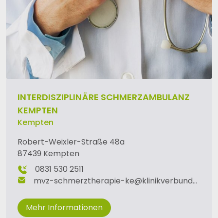
INTERDISZIPLINÄRE SCHMERZAMBULANZ
KEMPTEN
Kempten
Robert-Weixler-Straße 48a
87439 Kempten
0831 530 2511
mvz-schmerztherapie-ke
@
klinikverbund-allgaeu
Mehr Informationen