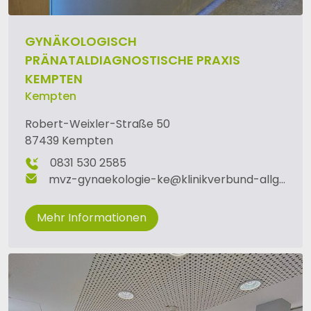
GYNÄKOLOGISCH
PRÄNATALDIAGNOSTISCHE PRAXIS
KEMPTEN
Kempten
Robert-Weixler-Straße 50
87439 Kempten
0831 530 2585
mvz-gynaekologie-ke
@
klinikverbund-allgaeu
.
d
Mehr Informationen