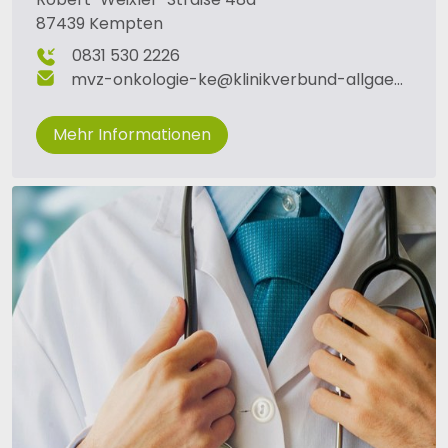
87439 Kempten
0831 530 2226
mvz-onkologie-ke
@
klinikverbund-allgaeu
.
de
Mehr Informationen