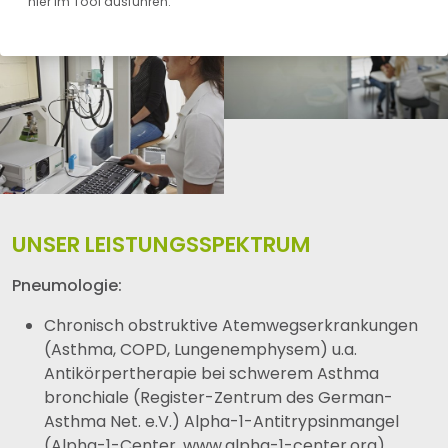
hier im Tool ausführen.
UNSER LEISTUNGSSPEKTRUM
Pneumologie:
Chronisch obstruktive Atemwegserkrankungen
(Asthma, COPD, Lungenemphysem) u.a.
Antikörpertherapie bei schwerem Asthma
bronchiale (Register-Zentrum des German-
Asthma Net. e.V.) Alpha-1-Antitrypsinmangel
(Alpha-1-Center, www.alpha-1-center.org)