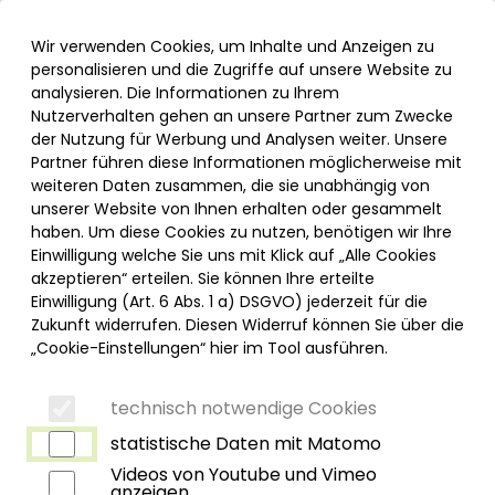
Inhalt der Seite anspringen
Unsere Leistungen
Informationen und Einstellungen zur Barrierefreiheit
Menü
Wir verwenden Cookies, um Inhalte und Anzeigen zu
personalisieren und die Zugriffe auf unsere Website zu
analysieren. Die Informationen zu Ihrem
Nutzerverhalten gehen an unsere Partner zum Zwecke
der Nutzung für Werbung und Analysen weiter. Unsere
Partner führen diese Informationen möglicherweise mit
PNEUMOLOGISCHE
weiteren Daten zusammen, die sie unabhängig von
ALLERGOLOGISCHE PRAXIS
unserer Website von Ihnen erhalten oder gesammelt
KEMPTEN
haben. Um diese Cookies zu nutzen, benötigen wir Ihre
Einwilligung welche Sie uns mit Klick auf „Alle Cookies
akzeptieren“ erteilen. Sie können Ihre erteilte
Einwilligung (Art. 6 Abs. 1 a) DSGVO) jederzeit für die
KONTAKTDATEN
Zukunft widerrufen. Diesen Widerruf können Sie über die
„Cookie-Einstellungen“ hier im Tool ausführen.
Robert-Weixler-Straße 48a
87439 Kempten
technisch notwendige Cookies
Tel.
0831 530 2280
statistische Daten mit Matomo
Fax 0831 530 2282
Videos von Youtube und Vimeo
mvz-pneumologie-ke
@
klinikverbund-allgaeu
.
de
anzeigen