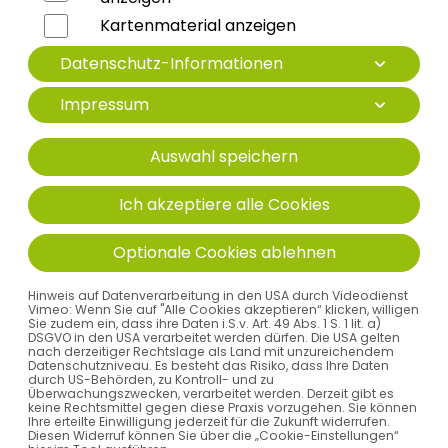
Kartenmaterial anzeigen
ÖFFNUNGSZEITEN
Datenschutz-Informationen
Mo
08:00
12:00
14:00
17:00
Impressum
Mo
Di
08:00
12:00
14:00
17:00
Auswahl speichern
Di
Ich akzeptiere alle Cookies
Kartenanzeige unterbunden - Cookie-
Einstellungen anpassen
Optionale Cookies ablehnen
Hinweis auf Datenverarbeitung in den USA durch Videodienst
Vimeo: Wenn Sie auf "Alle Cookies akzeptieren“ klicken, willigen
Sie zudem ein, dass ihre Daten i.S.v. Art. 49 Abs. 1 S. 1 lit. a)
DSGVO in den USA verarbeitet werden dürfen. Die USA gelten
UNSERE ÄRZTE
nach derzeitiger Rechtslage als Land mit unzureichendem
Datenschutzniveau. Es besteht das Risiko, dass Ihre Daten
durch US-Behörden, zu Kontroll- und zu
Überwachungszwecken, verarbeitet werden. Derzeit gibt es
keine Rechtsmittel gegen diese Praxis vorzugehen. Sie können
Ihre erteilte Einwilligung jederzeit für die Zukunft widerrufen.
Diesen Widerruf können Sie über die „Cookie-Einstellungen“