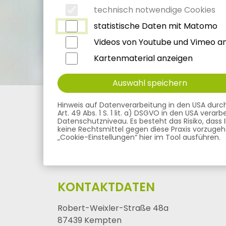
technisch notwendige Cookies
statistische Daten mit Matomo
Videos von Youtube und Vimeo a
Kontak
Kartenmaterial anzeigen
Auswahl speichern
MVZ Fachpraxenverbund Allgäu
Praxen
Hinweis auf Datenverarbeitung in den USA durch V
Art. 49 Abs. 1 S. 1 lit. a) DSGVO in den USA ver
Datenschutzniveau. Es besteht das Risiko, dass
keine Rechtsmittel gegen diese Praxis vorzugehen
„Cookie-Einstellungen“ hier im Tool ausführen.
INTERDISZIPLINÄRE
KONTAKTDATEN
Robert-Weixler-Straße 48a
87439 Kempten