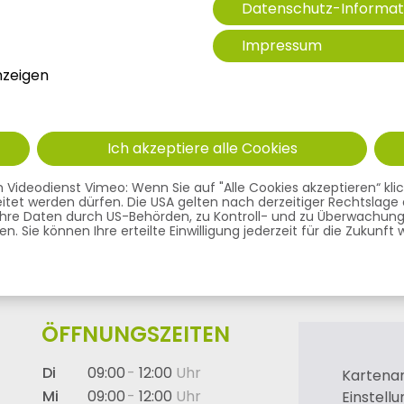
Datenschutz-Informat
Impressum
nzeigen
tinformationen
Unsere Ärzte
Unsere Le
Ich akzeptiere alle Cookies
Interdisziplinäre Schmerzambulanz Kempten
ideodienst Vimeo: Wenn Sie auf "Alle Cookies akzeptieren“ klicken
arbeitet werden dürfen. Die USA gelten nach derzeitiger Rechtsla
 Ihre Daten durch US-Behörden, zu Kontroll- und zu Überwachung
. Sie können Ihre erteilte Einwilligung jederzeit für die Zukunft
 SCHMERZAMBULANZ KEMPTEN
ÖFFNUNGSZEITEN
Di
09:00
12:00
Kartena
Mi
09:00
12:00
Einstell