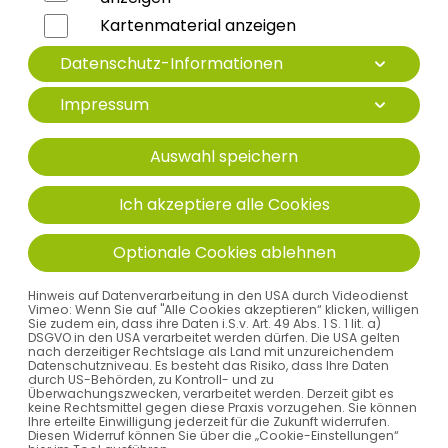
Unsere Leistungen
Kartenmaterial anzeigen
Datenschutz-Informationen
Impressum
GYNÄKOLOGISCH
Auswahl speichern
PRÄNATALDIAGNOSTISCHE
Ich akzeptiere alle Cookies
PRAXIS KEMPTEN
Optionale Cookies ablehnen
KONTAKTDATEN
Hinweis auf Datenverarbeitung in den USA durch Videodienst
Vimeo: Wenn Sie auf "Alle Cookies akzeptieren“ klicken, willigen
Sie zudem ein, dass ihre Daten i.S.v. Art. 49 Abs. 1 S. 1 lit. a)
Robert-Weixler-Straße 50
DSGVO in den USA verarbeitet werden dürfen. Die USA gelten
nach derzeitiger Rechtslage als Land mit unzureichendem
87439 Kempten
Datenschutzniveau. Es besteht das Risiko, dass Ihre Daten
durch US-Behörden, zu Kontroll- und zu
Tel.
0831 530 2585
Überwachungszwecken, verarbeitet werden. Derzeit gibt es
keine Rechtsmittel gegen diese Praxis vorzugehen. Sie können
Fax 0831 530 2581
Ihre erteilte Einwilligung jederzeit für die Zukunft widerrufen.
mvz-gynaekologie-ke
@
klinikverbund-allgaeu
.
de
Diesen Widerruf können Sie über die „Cookie-Einstellungen“