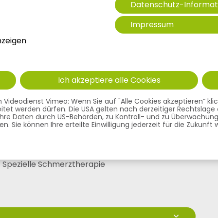
Datenschutz-Informat
Impressum
nzeigen
Ich akzeptiere alle Cookies
Doris Wagner (DESA)
ideodienst Vimeo: Wenn Sie auf "Alle Cookies akzeptieren“ klicken
arbeitet werden dürfen. Die USA gelten nach derzeitiger Rechtsla
 Ihre Daten durch US-Behörden, zu Kontroll- und zu Überwachung
. Sie können Ihre erteilte Einwilligung jederzeit für die Zukunft
ESA
 | Spezielle Schmerztherapie