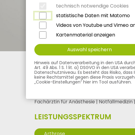
technisch notwendige Cookies
statistische Daten mit Matomo
Videos von Youtube und Vimeo a
Kartenmaterial anzeigen
Auswahl speichern
MVZ Fachpraxenverbund Allgäu
Ärzte
Hinweis auf Datenverarbeitung in den USA durch V
Art. 49 Abs. 1 S. 1 lit. a) DSGVO in den USA ver
Datenschutzniveau. Es besteht das Risiko, dass
keine Rechtsmittel gegen diese Praxis vorzugehen
„Cookie-Einstellungen“ hier im Tool ausführen.
DORIS M. WAGNER, D
Fachärztin für Anästhesie | Notfallmedizin
LEISTUNGSSPEKTRUM
Arthrose