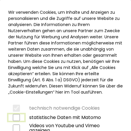
Inhalt der Seite anspringen
Informationen und Einstellungen zur Barrierefreiheit
Menü
Wir verwenden Cookies, um Inhalte und Anzeigen zu
personalisieren und die Zugriffe auf unsere Website zu
analysieren. Die Informationen zu Ihrem
Nutzerverhalten gehen an unsere Partner zum Zwecke
der Nutzung für Werbung und Analysen weiter. Unsere
Bauch/Leiste
Partner führen diese Informationen möglicherweise mit
weiteren Daten zusammen, die sie unabhängig von
Darm
unserer Website von Ihnen erhalten oder gesammelt
haben. Um diese Cookies zu nutzen, benötigen wir Ihre
Fuß/Sprunggelenk
Einwilligung welche Sie uns mit Klick auf „Alle Cookies
akzeptieren“ erteilen. Sie können Ihre erteilte
Gefäße
Einwilligung (Art. 6 Abs. 1 a) DSGVO) jederzeit für die
Zukunft widerrufen. Diesen Widerruf können Sie über die
Gehirn
„Cookie-Einstellungen“ hier im Tool ausführen.
Geschlechtsorgane
technisch notwendige Cookies
statistische Daten mit Matomo
Hand
Videos von Youtube und Vimeo
anzeigen