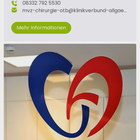
08332 792 5530
mvz-chirurgie-otb
@
klinikverbund-allgaeu
.
de
Mehr Informationen