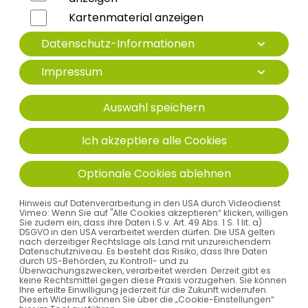
Herz
Kartenmaterial anzeigen
Hüftgelenk
Datenschutz-Informationen
Kniegelenk
Impressum
Lunge
Auswahl speichern
Magen
Ich akzeptiere alle Cookies
Nerven
Optionale Cookies ablehnen
Nieren/Blase
Hinweis auf Datenverarbeitung in den USA durch Videodienst
Vimeo: Wenn Sie auf "Alle Cookies akzeptieren“ klicken, willigen
Sie zudem ein, dass ihre Daten i.S.v. Art. 49 Abs. 1 S. 1 lit. a)
Schultergelenk
DSGVO in den USA verarbeitet werden dürfen. Die USA gelten
nach derzeitiger Rechtslage als Land mit unzureichendem
Datenschutzniveau. Es besteht das Risiko, dass Ihre Daten
Wirbelsäule
durch US-Behörden, zu Kontroll- und zu
Überwachungszwecken, verarbeitet werden. Derzeit gibt es
keine Rechtsmittel gegen diese Praxis vorzugehen. Sie können
Ihre erteilte Einwilligung jederzeit für die Zukunft widerrufen.
Diesen Widerruf können Sie über die „Cookie-Einstellungen“