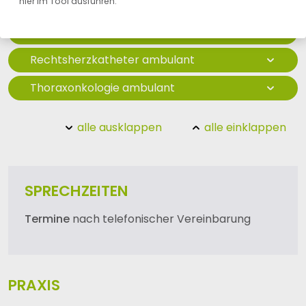
hier im Tool ausführen.
Lungenfunktion ambulant
Sonografie ambulant
Rechtsherzkatheter ambulant
Thoraxonkologie ambulant
alle ausklappen
alle einklappen
SPRECHZEITEN
Termine
nach telefonischer Vereinbarung
PRAXIS