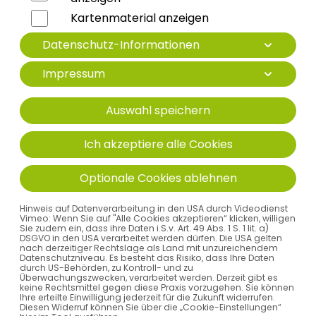
Kartenmaterial anzeigen
Datenschutz-Informationen
Impressum
PROF. DR. MED. CHRISTIAN
Auswahl speichern
SCHUMANN
Ich akzeptiere alle Cookies
Facharzt für Innere Medizin | Schwerpunkt
Optionale Cookies ablehnen
Pneumologie | Medikamentöse Tumortherapie |
Palliativmedizin | Schlafmedizin
Hinweis auf Datenverarbeitung in den USA durch Videodienst
Vimeo: Wenn Sie auf "Alle Cookies akzeptieren“ klicken, willigen
LEISTUNGSSPEKTRUM
Sie zudem ein, dass ihre Daten i.S.v. Art. 49 Abs. 1 S. 1 lit. a)
DSGVO in den USA verarbeitet werden dürfen. Die USA gelten
nach derzeitiger Rechtslage als Land mit unzureichendem
Datenschutzniveau. Es besteht das Risiko, dass Ihre Daten
Bronchoskopie ambulant
durch US-Behörden, zu Kontroll- und zu
Überwachungszwecken, verarbeitet werden. Derzeit gibt es
keine Rechtsmittel gegen diese Praxis vorzugehen. Sie können
Schlafmedizin ambulant
Ihre erteilte Einwilligung jederzeit für die Zukunft widerrufen.
Diesen Widerruf können Sie über die „Cookie-Einstellungen“