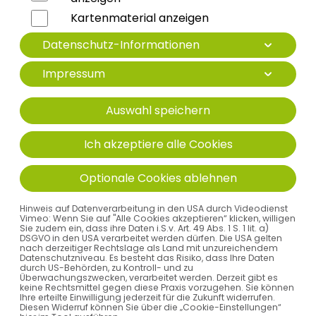
Weiterlesen
Kartenmaterial anzeigen
Datenschutz-Informationen
Impressum
MVZ Immenstadt übergibt
Urologische Praxis
Auswahl speichern
10. September 2025
Die urologische Praxis wird ab 01.10.2025 von
Ich akzeptiere alle Cookies
der MVZ Immenstadt Allgäu GmbH an
Dr.
med. Reichenbach-Klinke
übergeben und
Optionale Cookies ablehnen
unter neuer Leitung…
Hinweis auf Datenverarbeitung in den USA durch Videodienst
Vimeo: Wenn Sie auf "Alle Cookies akzeptieren“ klicken, willigen
Weiterlesen
Sie zudem ein, dass ihre Daten i.S.v. Art. 49 Abs. 1 S. 1 lit. a)
DSGVO in den USA verarbeitet werden dürfen. Die USA gelten
nach derzeitiger Rechtslage als Land mit unzureichendem
Datenschutzniveau. Es besteht das Risiko, dass Ihre Daten
durch US-Behörden, zu Kontroll- und zu
Überwachungszwecken, verarbeitet werden. Derzeit gibt es
Neue Telefonnummer
keine Rechtsmittel gegen diese Praxis vorzugehen. Sie können
Ihre erteilte Einwilligung jederzeit für die Zukunft widerrufen.
Pneumologische Praxis Immenstadt
Diesen Widerruf können Sie über die „Cookie-Einstellungen“