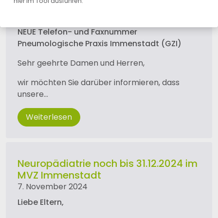
hier im Tool ausführen.
08323/910 8220
14. Februar 2025
NEUE Telefon- und Faxnummer
Pneumologische Praxis Immenstadt (GZI)
Sehr geehrte Damen und Herren,
wir möchten Sie darüber informieren, dass
unsere…
Weiterlesen
Neuropädiatrie noch bis 31.12.2024 im
MVZ Immenstadt
7. November 2024
Liebe Eltern,