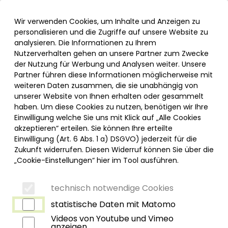
Inhalt der Seite anspringen
Informationen und Einstellungen zur Barrierefreiheit
Menü
Wir verwenden Cookies, um Inhalte und Anzeigen zu
personalisieren und die Zugriffe auf unsere Website zu
analysieren. Die Informationen zu Ihrem
Nutzerverhalten gehen an unsere Partner zum Zwecke
der Nutzung für Werbung und Analysen weiter. Unsere
Partner führen diese Informationen möglicherweise mit
AKTUELLE MELDUNGEN
weiteren Daten zusammen, die sie unabhängig von
unserer Website von Ihnen erhalten oder gesammelt
haben. Um diese Cookies zu nutzen, benötigen wir Ihre
Einwilligung welche Sie uns mit Klick auf „Alle Cookies
Umzug der Allgemein- und
akzeptieren“ erteilen. Sie können Ihre erteilte
Einwilligung (Art. 6 Abs. 1 a) DSGVO) jederzeit für die
Viszeralchirurgischen Praxis
Zukunft widerrufen. Diesen Widerruf können Sie über die
13. März 2026
„Cookie-Einstellungen“ hier im Tool ausführen.
Die Allgemein- und Viszeralchirurgische
Praxis, der MVZ Immenstadt Allgäu gGmbH
technisch notwendige Cookies
zieht um.
statistische Daten mit Matomo
Sie finden die Praxis ab dem 01.04.2026 im GZI…
Videos von Youtube und Vimeo
anzeigen